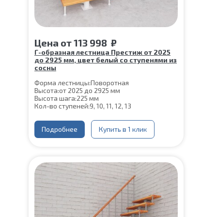
Цена
от
113 998
₽
Г-образная лестница Престиж от 2025
до 2925 мм, цвет белый со ступенями из
сосны
Форма лестницы:
Поворотная
Высота:
от 2025 до 2925 мм
Высота шага:
225 мм
Кол-во ступеней:
9, 10, 11, 12, 13
Цвет каркаса:
Белый
Глубина ступени:
300 мм
Ширина марша:
Подробнее
900 мм
Купить в 1 клик
Материал каркаса:
Сталь
Материал ступеней:
Сосна
Конструкция:
На монокосоуре
Толщина ступени:
40 мм
Угол наклона:
45°
Срок гарантии (на металлокаркас):
25 лет