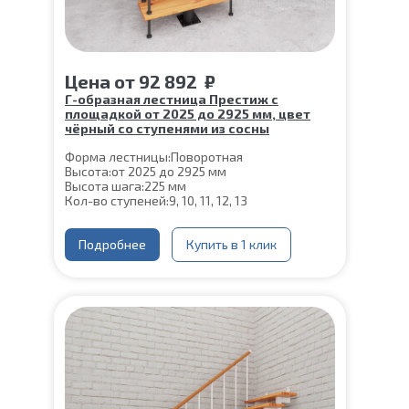
Цена
от
92 892
₽
Г-образная лестница Престиж с
площадкой от 2025 до 2925 мм, цвет
чёрный со ступенями из сосны
Форма лестницы:
Поворотная
Высота:
от 2025 до 2925 мм
Высота шага:
225 мм
Кол-во ступеней:
9, 10, 11, 12, 13
Цвет каркаса:
Черный
Глубина ступени:
300 мм
Конструкция:
Подробнее
На монокосоуре
Купить в 1 клик
Материал каркаса:
Сталь
Материал ступеней:
Сосна
Ширина марша:
900 мм
Толщина ступени:
40 мм
Угол наклона:
45°
Срок гарантии (на металлокаркас):
25 лет