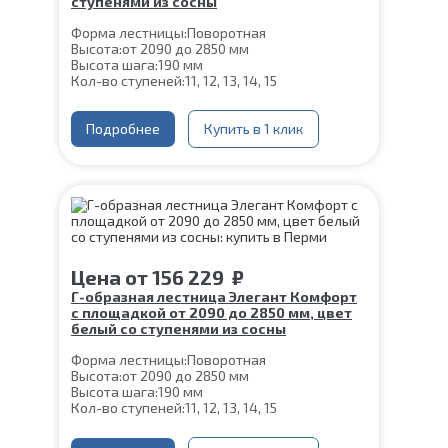
ступенями из сосны
Форма лестницы:
Поворотная
Высота:
от 2090 до 2850 мм
Высота шага:
190 мм
Кол-во ступеней:
11, 12, 13, 14, 15
Цвет каркаса:
Черный
Глубина ступени:
300 мм
Материал каркаса:
Подробнее
Сталь
Купить в 1 клик
Конструкция:
На двойном косоуре
Ширина марша:
900 мм
Материал ступеней:
Сосна
Толщина ступени:
40 мм
Угол наклона:
39°
Срок гарантии (на металлокаркас):
25 лет
Цена
от
156 229
₽
Г-образная лестница Элегант Комфорт
с площадкой от 2090 до 2850 мм, цвет
белый со ступенями из сосны
Форма лестницы:
Поворотная
Высота:
от 2090 до 2850 мм
Высота шага:
190 мм
Кол-во ступеней:
11, 12, 13, 14, 15
Цвет каркаса:
Белый
Глубина ступени:
300 мм