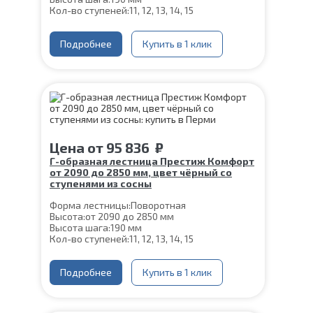
Кол-во ступеней:
11, 12, 13, 14, 15
Цвет каркаса:
Слоновая кость
Глубина ступени:
300 мм
Ширина марша:
Подробнее
900 мм
Купить в 1 клик
Материал каркаса:
Сталь
Материал ступеней:
Сосна
Конструкция:
На монокосоуре
Толщина ступени:
40 мм
Угол наклона:
39°
Срок гарантии (на металлокаркас):
25 лет
Цена
от
95 836
₽
Г-образная лестница Престиж Комфорт
от 2090 до 2850 мм, цвет чёрный со
ступенями из сосны
Форма лестницы:
Поворотная
Высота:
от 2090 до 2850 мм
Высота шага:
190 мм
Кол-во ступеней:
11, 12, 13, 14, 15
Цвет каркаса:
Черный
Глубина ступени:
300 мм
Ширина марша:
Подробнее
900 мм
Купить в 1 клик
Материал каркаса:
Сталь
Материал ступеней:
Сосна
Конструкция:
На монокосоуре