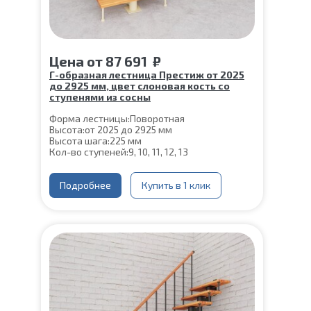
Цена
от
87 691
₽
Г-образная лестница Престиж от 2025
до 2925 мм, цвет слоновая кость со
ступенями из сосны
Форма лестницы:
Поворотная
Высота:
от 2025 до 2925 мм
Высота шага:
225 мм
Кол-во ступеней:
9, 10, 11, 12, 13
Толщина ступени:
40 мм
Угол наклона:
45°
Ширина марша:
Подробнее
900 мм
Купить в 1 клик
Конструкция:
На монокосоуре
Глубина ступени:
300 мм
Материал каркаса:
Сталь
Цвет каркаса:
Слоновая кость
Материал ступеней:
Сосна
Срок гарантии (на металлокаркас):
25 лет