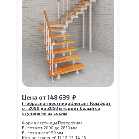
Цена
от
148 639
₽
Г-образная лестница Элегант Комфорт
от 2090 до 2850 мм, цвет белый со
ступенями из сосны
Форма лестницы:
Поворотная
Высота:
от 2090 до 2850 мм
Высота шага:
190 мм
Кол-во ступеней:
11, 12, 13, 14, 15