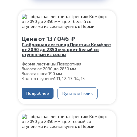
Цена
от
137 046
₽
Г-образная лестница Престиж Комфорт
от 2090 до 2850 мм, цвет белый со
ступенями из сосны
Форма лестницы:
Поворотная
Высота:
от 2090 до 2850 мм
Высота шага:
190 мм
Кол-во ступеней:
11, 12, 13, 14, 15
Цвет каркаса:
Белый
Глубина ступени:
300 мм
Ширина марша:
Подробнее
900 мм
Купить в 1 клик
Материал каркаса:
Сталь
Материал ступеней:
Сосна
Конструкция:
На монокосоуре
Толщина ступени:
40 мм
Угол наклона:
39°
Срок гарантии (на металлокаркас):
25 лет