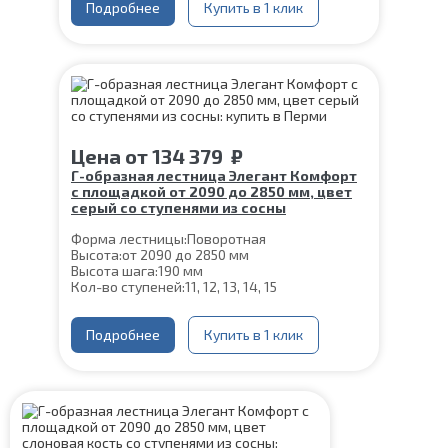
Ширина марша:
Подробнее
900 мм
Купить в 1 клик
Материал каркаса:
Сталь
Материал ступеней:
Сосна
Конструкция:
На двойном косоуре
Толщина ступени:
40 мм
Угол наклона:
39°
Срок гарантии (на металлокаркас):
25 лет
Цена
от
134 379
₽
Г-образная лестница Элегант Комфорт
с площадкой от 2090 до 2850 мм, цвет
серый со ступенями из сосны
Форма лестницы:
Поворотная
Высота:
от 2090 до 2850 мм
Высота шага:
190 мм
Кол-во ступеней:
11, 12, 13, 14, 15
Цвет каркаса:
Серый
Глубина ступени:
300 мм
Ширина марша:
Подробнее
900 мм
Купить в 1 клик
Материал каркаса:
Сталь
Материал ступеней:
Сосна
Конструкция:
На двойном косоуре
Толщина ступени:
40 мм
Угол наклона:
39°
Срок гарантии (на металлокаркас):
25 лет