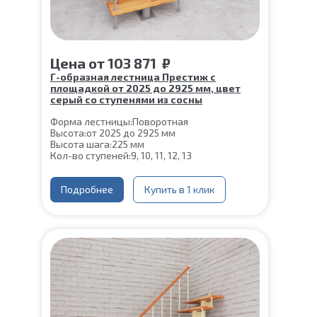
Цена
от
103 871
₽
Г-образная лестница Престиж с
площадкой от 2025 до 2925 мм, цвет
серый со ступенями из сосны
Форма лестницы:
Поворотная
Высота:
от 2025 до 2925 мм
Высота шага:
225 мм
Кол-во ступеней:
9, 10, 11, 12, 13
Цвет каркаса:
Серый
Глубина ступени:
300 мм
Конструкция:
Подробнее
На монокосоуре
Купить в 1 клик
Материал каркаса:
Сталь
Материал ступеней:
Сосна
Ширина марша:
900 мм
Толщина ступени:
40 мм
Угол наклона:
45°
Срок гарантии (на металлокаркас):
25 лет