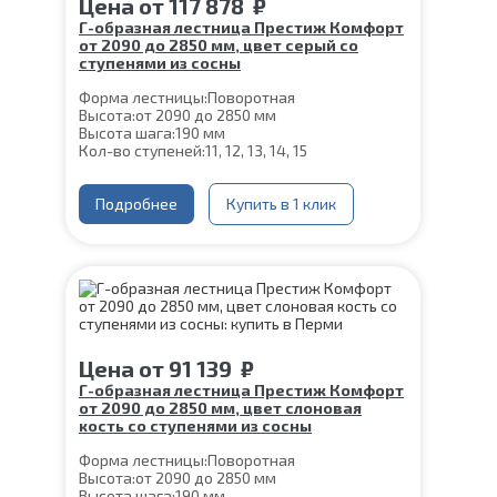
Цена
от
117 878
₽
Г-образная лестница Престиж Комфорт
от 2090 до 2850 мм, цвет серый со
ступенями из сосны
Форма лестницы:
Поворотная
Высота:
от 2090 до 2850 мм
Высота шага:
190 мм
Кол-во ступеней:
11, 12, 13, 14, 15
Цвет каркаса:
Серый
Глубина ступени:
300 мм
Ширина марша:
Подробнее
900 мм
Купить в 1 клик
Материал каркаса:
Сталь
Материал ступеней:
Сосна
Конструкция:
На монокосоуре
Толщина ступени:
40 мм
Угол наклона:
39°
Срок гарантии (на металлокаркас):
25 лет
Цена
от
91 139
₽
Г-образная лестница Престиж Комфорт
от 2090 до 2850 мм, цвет слоновая
кость со ступенями из сосны
Форма лестницы:
Поворотная
Высота:
от 2090 до 2850 мм
Высота шага:
190 мм