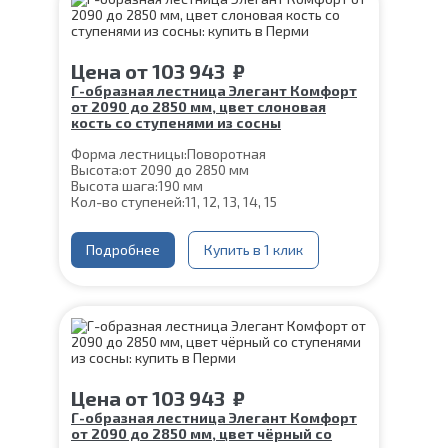
Угол наклона:
39°
Срок гарантии (на металлокаркас):
25 лет
Цена
от
103 943
₽
Г-образная лестница Элегант Комфорт
от 2090 до 2850 мм, цвет слоновая
кость со ступенями из сосны
Форма лестницы:
Поворотная
Высота:
от 2090 до 2850 мм
Высота шага:
190 мм
Кол-во ступеней:
11, 12, 13, 14, 15
Цвет каркаса:
Слоновая кость
Глубина ступени:
300 мм
Материал каркаса:
Подробнее
Сталь
Купить в 1 клик
Конструкция:
На двойном косоуре
Ширина марша:
900 мм
Материал ступеней:
Сосна
Толщина ступени:
40 мм
Угол наклона:
39°
Срок гарантии (на металлокаркас):
25 лет
Цена
от
103 943
₽
Г-образная лестница Элегант Комфорт
от 2090 до 2850 мм, цвет чёрный со