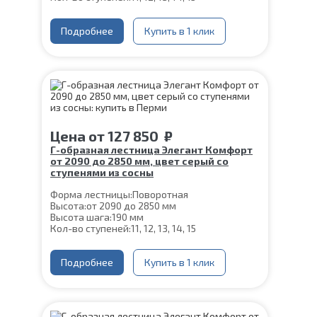
Цвет каркаса:
Белый
Глубина ступени:
300 мм
Материал каркаса:
Подробнее
Сталь
Купить в 1 клик
Конструкция:
На двойном косоуре
Ширина марша:
900 мм
Материал ступеней:
Сосна
Толщина ступени:
40 мм
Угол наклона:
39°
Срок гарантии (на металлокаркас):
25 лет
Цена
от
127 850
₽
Г-образная лестница Элегант Комфорт
от 2090 до 2850 мм, цвет серый со
ступенями из сосны
Форма лестницы:
Поворотная
Высота:
от 2090 до 2850 мм
Высота шага:
190 мм
Кол-во ступеней:
11, 12, 13, 14, 15
Цвет каркаса:
Серый
Глубина ступени:
300 мм
Материал каркаса:
Подробнее
Сталь
Купить в 1 клик
Конструкция:
На двойном косоуре
Ширина марша:
900 мм
Материал ступеней:
Сосна
Толщина ступени:
40 мм