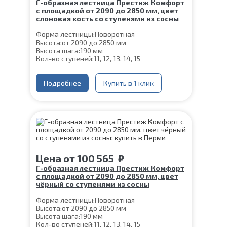
Г-образная лестница Престиж Комфорт
с площадкой от 2090 до 2850 мм, цвет
слоновая кость со ступенями из сосны
Форма лестницы:
Поворотная
Высота:
от 2090 до 2850 мм
Высота шага:
190 мм
Кол-во ступеней:
11, 12, 13, 14, 15
Цвет каркаса:
Слоновая кость
Глубина ступени:
300 мм
Конструкция:
Подробнее
На монокосоуре
Купить в 1 клик
Материал каркаса:
Сталь
Материал ступеней:
Сосна
Ширина марша:
900 мм
Толщина ступени:
40 мм
Угол наклона:
39°
Срок гарантии (на металлокаркас):
25 лет
Цена
от
100 565
₽
Г-образная лестница Престиж Комфорт
с площадкой от 2090 до 2850 мм, цвет
чёрный со ступенями из сосны
Форма лестницы:
Поворотная
Высота:
от 2090 до 2850 мм
Высота шага:
190 мм
Кол-во ступеней:
11, 12, 13, 14, 15