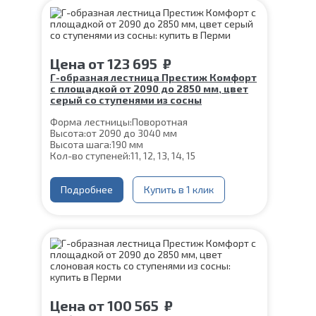
Толщина ступени:
40 мм
Угол наклона:
39°
Срок гарантии (на металлокаркас):
25 лет
Цена
от
123 695
₽
Г-образная лестница Престиж Комфорт
с площадкой от 2090 до 2850 мм, цвет
серый со ступенями из сосны
Форма лестницы:
Поворотная
Высота:
от 2090 до 3040 мм
Высота шага:
190 мм
Кол-во ступеней:
11, 12, 13, 14, 15
Цвет каркаса:
Серый
Глубина ступени:
300 мм
Конструкция:
Подробнее
На монокосоуре
Купить в 1 клик
Материал каркаса:
Сталь
Материал ступеней:
Сосна
Ширина марша:
900 мм
Толщина ступени:
40 мм
Угол наклона:
39°
Срок гарантии (на металлокаркас):
25 лет
Цена
от
100 565
₽