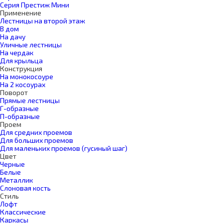
Серия Престиж Мини
Применение
Лестницы на второй этаж
В дом
На дачу
Уличные лестницы
На чердак
Для крыльца
Конструкция
На монокосоуре
На 2 косоурах
Поворот
Прямые лестницы
Г-образные
П-образные
Проем
Для средних проемов
Для больших проемов
Для маленьких проемов (гусиный шаг)
Цвет
Черные
Белые
Металлик
Слоновая кость
Стиль
Лофт
Классические
Каркасы