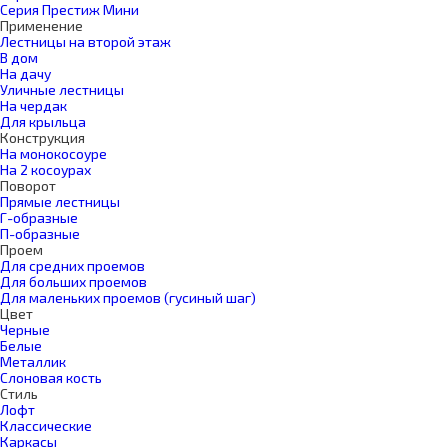
Серия Престиж Мини
Применение
Лестницы на второй этаж
В дом
На дачу
Уличные лестницы
На чердак
Для крыльца
Конструкция
На монокосоуре
На 2 косоурах
Поворот
Прямые лестницы
Г-образные
П-образные
Проем
Для средних проемов
Для больших проемов
Для маленьких проемов (гусиный шаг)
Цвет
Черные
Белые
Металлик
Слоновая кость
Стиль
Лофт
Классические
Каркасы