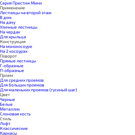
Серия Престиж Мини
Применение
Лестницы на второй этаж
В дом
На дачу
Уличные лестницы
На чердак
Для крыльца
Конструкция
На монокосоуре
На 2 косоурах
Поворот
Прямые лестницы
Г-образные
П-образные
Проем
Для средних проемов
Для больших проемов
Для маленьких проемов (гусиный шаг)
Цвет
Черные
Белые
Металлик
Слоновая кость
Стиль
Лофт
Классические
Каркасы