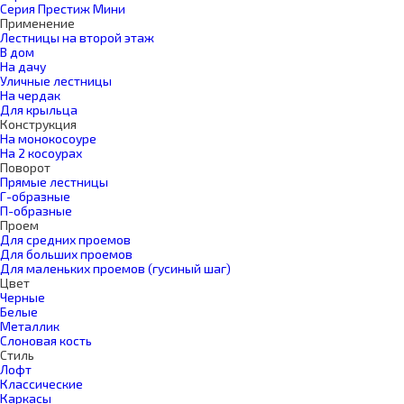
Серия Престиж Мини
Применение
Лестницы на второй этаж
В дом
На дачу
Уличные лестницы
На чердак
Для крыльца
Конструкция
На монокосоуре
На 2 косоурах
Поворот
Прямые лестницы
Г-образные
П-образные
Проем
Для средних проемов
Для больших проемов
Для маленьких проемов (гусиный шаг)
Цвет
Черные
Белые
Металлик
Слоновая кость
Стиль
Лофт
Классические
Каркасы