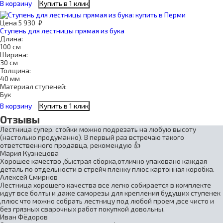
В корзину
Купить в 1 клик
Цена
5 930
₽
Ступень для лестницы прямая из бука
Длина:
100 см
Ширина:
30 см
Толщина:
40 мм
Материал ступеней:
Бук
В корзину
Купить в 1 клик
Отзывы
Лестница супер, стойки можно подрезать на любую высоту
(настолько продуманно). В первый раз встречаю такого
ответственного продавца, рекомендую 👍
Мария Кузнецова
Хорошее качество ,быстрая сборка,отлично упаковано каждая
деталь по отдельности в стрейч пленку плюс картонная коробка.
Алексей Смирнов
Лестница хорошего качества все легко собирается в комплекте
идут все болты и даже саморезы для крепления будущих ступенек
,плюс что можно собрать лестницу под любой проем ,все чисто и
без грязных сварочных работ покупкой довольны.
Иван Фёдоров