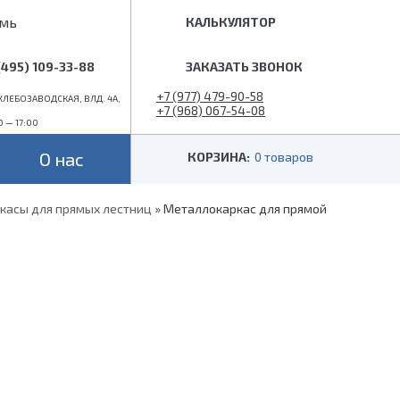
мь
КАЛЬКУЛЯТОР
(495) 109-33-88
ЗАКАЗАТЬ ЗВОНОК
+7 (977) 479-90-58
ЛЕБОЗАВОДСКАЯ, ВЛД. 4А,
+7 (968) 067-54-08
0 — 17:00
info@superlestnica.com
О нас
КОРЗИНА:
0 товаров
касы для прямых лестниц
»
Металлокаркас для прямой
Цвет
Стиль
Черные
Лофт
й
Белые
Классические
 (гусиный шаг)
Металлик
Слоновая кость