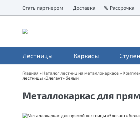
Стать партнером
Стать партнером
Доставка
Доставка
% Рассрочка
% Рассрочка
Лестницы
Каркасы
Ступе
Главная
»
Каталог лестниц на металлокаркасе
»
Комплек
лестницы «Элегант» белый
Наши хиты
Балясины
Применение
Столбы
Серия Престиж
Лестницы на второй этаж
Н
Перила и поручни
Серия Элегант
Металлокаркас для прям
В дом
Н
Металлические ограждения
Серия Престиж Мини
На дачу
Уличные лестницы
На чердак
Для крыльца