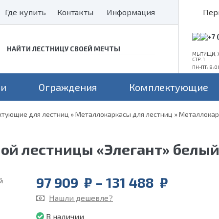
Где купить
Где купить
Контакты
Контакты
Информация
Информация
Пер
+7 
МЫТИЩИ, Х
СТР. 1
ПН-ПТ: 8:0
ни
Ограждения
Комплектующие
тующие для лестниц
»
Металлокаркасы для лестниц
»
Металлокар
Конструкция
Поворот
Проем
а монокосоуре
Прямые лестницы
Для средних проемов
ой лестницы «Элегант» белы
а 2 косоурах
Г-образные
Для больших проемов
П-образные
Для маленьких проемов
Price
97 909
₽
–
131 488
₽
range:
Нашли дешевле?
97
909
В наличии