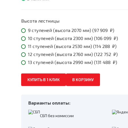
₽
throug
131
488
Высота лестницы
₽
9 ступеней (высота 2070 мм) (
97 909
₽
)
10 ступеней (высота 2300 мм) (
106 099
₽
)
11 ступеней (высота 2530 мм) (
114 288
₽
)
12 ступеней (высота 2760 мм) (
122 752
₽
)
13 ступеней (высота 2990 мм) (
131 488
₽
)
КУПИТЬ В 1 КЛИК
В КОРЗИНУ
Варианты оплаты:
СБП без комиссии