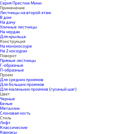
Серия Престиж Мини
Применение
Лестницы на второй этаж
В дом
На дачу
Уличные лестницы
На чердак
Для крыльца
Конструкция
На монокосоуре
На 2 косоурах
Поворот
Прямые лестницы
Г-образные
П-образные
Проем
Для средних проемов
Для больших проемов
Для маленьких проемов (гусиный шаг)
Цвет
Черные
Белые
Металлик
Слоновая кость
Стиль
Лофт
Классические
Каркасы