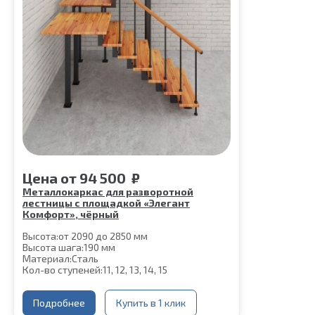
Цена
от
94 500
₽
Металлокаркас для разворотной
лестницы с площадкой «Элегант
Комфорт», чёрный
Высота:
от 2090 до 2850 мм
Высота шага:
190 мм
Материал:
Сталь
Кол-во ступеней:
11, 12, 13, 14, 15
Подробнее
Купить в 1 клик